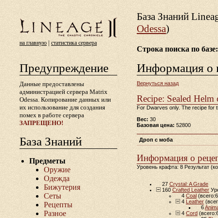
База Знаний Lineа
Odessa
)
|
на главную
статистика сервера
Строка поиска по базе:
Предупреждение
Информация о 
Данные предоставлены
Вернуться назад
администрацией сервера Matrix
Recipe: Sealed Helm
Odessa. Копирование данных или
их использование для создания
For Dwarves only. The recipe for t
помех в работе сервера
Вес:
30
ЗАПРЕЩЕНО!
Базовая цена:
52800
База Знаний
Дроп с моба
Информация о реце
Предметы
Уровень крафта: 8 Результат (к
Оружие
Одежда
27
Crystal: A Grade
Бижутерия
160
Crafted Leather
Уро
Сеты
4
Coal
(всего:6
4
Leather
(всег
Рецепты
6
Anima
Разное
4
Cord
(всего: