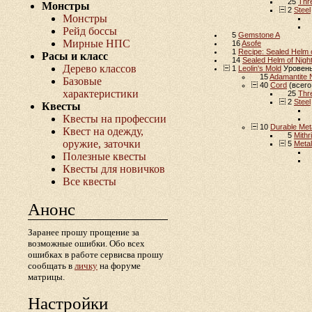
25
Thr
Монстры
2
Steel
Монстры
Рейд боссы
5
Gemstone A
Мирные НПС
16
Asofe
1
Recipe: Sealed Helm
Расы и класс
14
Sealed Helm of Nigh
Дерево классов
1
Leolin's Mold
Уровень
15
Adamantite 
Базовые
40
Cord
(всего
характеристики
25
Thr
2
Steel
Квесты
Квесты на профессии
10
Durable Meta
Квест на одежду,
5
Mithr
оружие, заточки
5
Metal
Полезные квесты
Квесты для новичков
Все квесты
Анонс
Заранее прошу прощение за
возможные ошибки. Обо всех
ошибках в работе сервисва прошу
сообщать в
личку
на форуме
матрицы.
Настройки