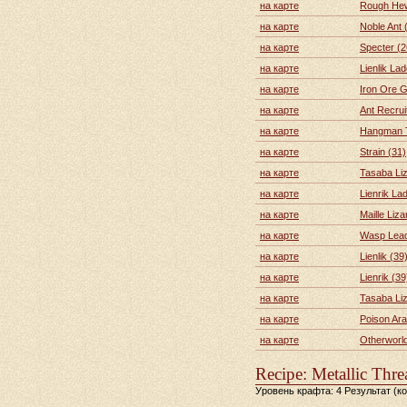
на карте
Rough Hew
на карте
Noble Ant 
на карте
Specter (2
на карте
Lienlik Lad
на карте
Iron Ore 
на карте
Ant Recrui
на карте
Hangman T
на карте
Strain (31)
на карте
Tasaba Li
на карте
Lienrik La
на карте
Maille Li
на карте
Wasp Lead
на карте
Lienlik (39
на карте
Lienrik (39
на карте
Tasaba Li
на карте
Poison Ara
на карте
Otherworldl
Recipe: Metallic Thr
Уровень крафта: 4 Результат (к