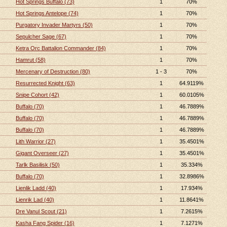
Hot Springs Buffalo (73)
1
70%
Hot Springs Antelope (74)
1
70%
Purgatory Invader Martyrs (50)
1
70%
Sepulcher Sage (67)
1
70%
Ketra Orc Battalion Commander (84)
1
70%
Hamrut (58)
1
70%
Mercenary of Destruction (80)
1 - 3
70%
Resurrected Knight (63)
1
64.9119%
Snipe Cohort (42)
1
60.0105%
Buffalo (70)
1
46.7889%
Buffalo (70)
1
46.7889%
Buffalo (70)
1
46.7889%
Lith Warrior (27)
1
35.4501%
Gigant Overseer (27)
1
35.4501%
Tarlk Basilisk (50)
1
35.334%
Buffalo (70)
1
32.8986%
Lienlik Ladd (40)
1
17.934%
Lienrik Lad (40)
1
11.8641%
Dre Vanul Scout (21)
1
7.2615%
Kasha Fang Spider (16)
1
7.1271%