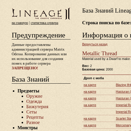
База Знаний Lineа
Строка поиска по базе:
|
на главную
статистика сервера
Предупреждение
Информация о 
Данные предоставлены
Вернуться назад
администрацией сервера Matrix
Metallic Thread
Odessa. Копирование данных или
их использование для создания
Material used by a Dwarf to make an
помех в работе сервера
Вес:
2
ЗАПРЕЩЕНО!
Базовая цена:
2000
База Знаний
Дроп с моба
на карте
Blazing Ifri
Предметы
на карте
Hasturan 
Оружие
на карте
Hasturan 
Одежда
на карте
Imperial R
Бижутерия
Сеты
Imperial R
Рецепты
на карте
Scarlet St
Разное
на карте
Mercenary 
Монстры