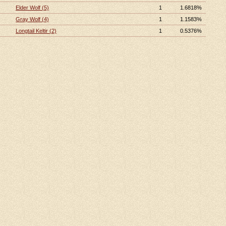
Elder Wolf (5)
1
1.6818%
Gray Wolf (4)
1
1.1583%
Longtail Keltir (2)
1
0.5376%