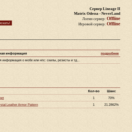
Сервер Lineage II
Matrix Odessa - NeverLand
Offline
Логин сервер:
Offline
Игровой сервер:
ная информация
подробнее
 информация о мобе или нпс: скилы, резисты и тд...
Кол-во
Шанс
get
1
70%
stal Leather Armor Pattern
1
21.2862%