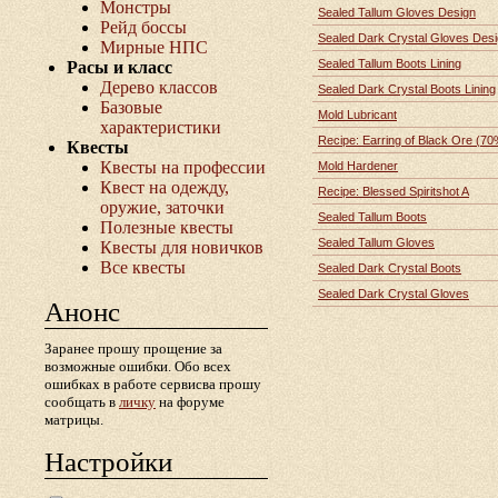
Монстры
Sealed Tallum Gloves Design
Рейд боссы
Sealed Dark Crystal Gloves Des
Мирные НПС
Sealed Tallum Boots Lining
Расы и класс
Дерево классов
Sealed Dark Crystal Boots Lining
Базовые
Mold Lubricant
характеристики
Recipe: Earring of Black Ore (70
Квесты
Квесты на профессии
Mold Hardener
Квест на одежду,
Recipe: Blessed Spiritshot A
оружие, заточки
Sealed Tallum Boots
Полезные квесты
Sealed Tallum Gloves
Квесты для новичков
Все квесты
Sealed Dark Crystal Boots
Sealed Dark Crystal Gloves
Анонс
Заранее прошу прощение за
возможные ошибки. Обо всех
ошибках в работе сервисва прошу
сообщать в
личку
на форуме
матрицы.
Настройки