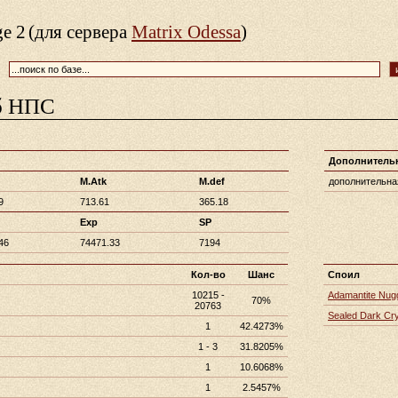
ge 2
(для сервера
Matrix Odessa
)
б НПС
Дополнитель
M.Atk
M.def
дополнительная
9
713.61
365.18
Exp
SP
46
74471.33
7194
Кол-во
Шанс
Споил
10215 -
Adamantite Nug
70%
20763
Sealed Dark Cry
1
42.4273%
1 - 3
31.8205%
1
10.6068%
1
2.5457%