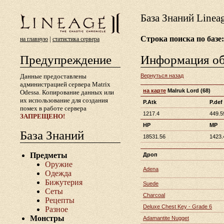
База Знаний Lineа
Строка поиска по базе:
|
на главную
статистика сервера
Предупреждение
Информация о
Данные предоставлены
Вернуться назад
администрацией сервера Matrix
на карте
Malruk Lord
(68)
Odessa. Копирование данных или
их использование для создания
P.Atk
P.def
помех в работе сервера
1217.4
449.5
ЗАПРЕЩЕНО!
HP
MP
База Знаний
18531.56
1423.
Предметы
Дроп
Оружие
Adena
Одежда
Бижутерия
Suede
Сеты
Charcoal
Рецепты
Deluxe Chest Key - Grade 6
Разное
Монстры
Adamantite Nugget