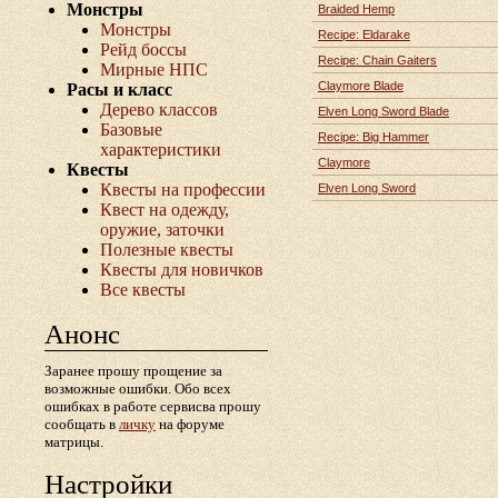
Монстры
Braided Hemp
Монстры
Recipe: Eldarake
Рейд боссы
Recipe: Chain Gaiters
Мирные НПС
Claymore Blade
Расы и класс
Дерево классов
Elven Long Sword Blade
Базовые
Recipe: Big Hammer
характеристики
Claymore
Квесты
Квесты на профессии
Elven Long Sword
Квест на одежду,
оружие, заточки
Полезные квесты
Квесты для новичков
Все квесты
Анонс
Заранее прошу прощение за
возможные ошибки. Обо всех
ошибках в работе сервисва прошу
сообщать в
личку
на форуме
матрицы.
Настройки