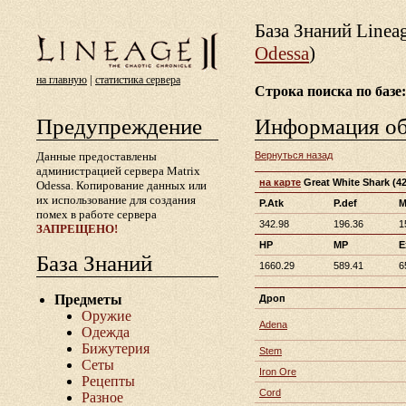
База Знаний Lineа
Odessa
)
|
на главную
статистика сервера
Строка поиска по базе:
Предупреждение
Информация о
Данные предоставлены
Вернуться назад
администрацией сервера Matrix
на карте
Great White Shark
(42
Odessa. Копирование данных или
их использование для создания
P.Atk
P.def
M
помех в работе сервера
342.98
196.36
1
ЗАПРЕЩЕНО!
HP
MP
E
База Знаний
1660.29
589.41
6
Предметы
Дроп
Оружие
Adena
Одежда
Бижутерия
Stem
Сеты
Iron Ore
Рецепты
Cord
Разное