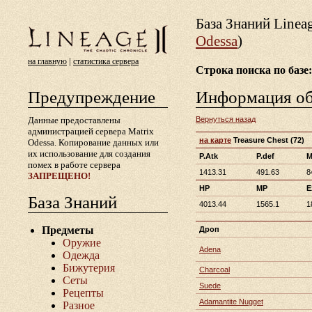
База Знаний Lineа
Odessa
)
|
на главную
статистика сервера
Строка поиска по базе:
Предупреждение
Информация о
Данные предоставлены
Вернуться назад
администрацией сервера Matrix
на карте
Treasure Chest
(72)
Odessa. Копирование данных или
их использование для создания
P.Atk
P.def
M
помех в работе сервера
1413.31
491.63
8
ЗАПРЕЩЕНО!
HP
MP
E
База Знаний
4013.44
1565.1
1
Предметы
Дроп
Оружие
Adena
Одежда
Бижутерия
Charcoal
Сеты
Suede
Рецепты
Adamantite Nugget
Разное