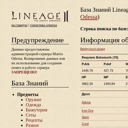
База Знаний Lineа
Odessa
)
|
на главную
статистика сервера
Строка поиска по базе:
Предупреждение
Информация о
Данные предоставлены
Вернуться назад
администрацией сервера Matrix
Requiem Behemoth
(70)
Odessa. Копирование данных или
их использование для создания
P.Atk
P.def
M
помех в работе сервера
1445.79
427.73
7
ЗАПРЕЩЕНО!
HP
MP
E
База Знаний
3862.26
1493.84
2
Предметы
Дроп
Оружие
Adena
Одежда
Бижутерия
Iron Ore
Сеты
Stem
Рецепты
Cord
Разное