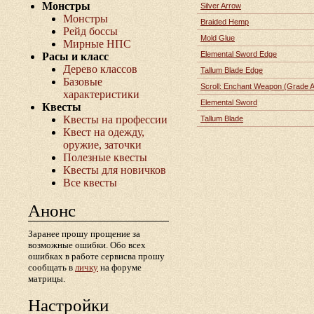
Монстры
Silver Arrow
Монстры
Braided Hemp
Рейд боссы
Mold Glue
Мирные НПС
Elemental Sword Edge
Расы и класс
Дерево классов
Tallum Blade Edge
Базовые
Scroll: Enchant Weapon (Grade A
характеристики
Elemental Sword
Квесты
Квесты на профессии
Tallum Blade
Квест на одежду,
оружие, заточки
Полезные квесты
Квесты для новичков
Все квесты
Анонс
Заранее прошу прощение за
возможные ошибки. Обо всех
ошибках в работе сервисва прошу
сообщать в
личку
на форуме
матрицы.
Настройки