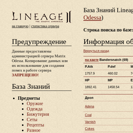
База Знаний Lineа
Odessa
)
|
на главную
статистика сервера
Строка поиска по базе:
Предупреждение
Информация о
Данные предоставлены
Вернуться назад
администрацией сервера Matrix
на карте
Bandersnatch
(69)
Odessa. Копирование данных или
их использование для создания
P.Atk
P.def
M
помех в работе сервера
1757.9
460.02
7
ЗАПРЕЩЕНО!
HP
MP
E
База Знаний
1892.41
1458.54
1
Предметы
Дроп
Оружие
Adena
Одежда
Бижутерия
Coal
Сеты
Varnish
Рецепты
Cokes
Разное