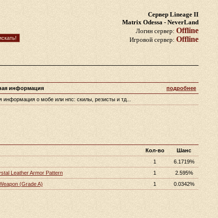
Сервер Lineage II
Matrix Odessa - NeverLand
Offline
Логин сервер:
Offline
Игровой сервер:
ная информация
подробнее
 информация о мобе или нпс: скилы, резисты и тд...
Кол-во
Шанс
1
6.1719%
stal Leather Armor Pattern
1
2.595%
 Weapon (Grade A)
1
0.0342%