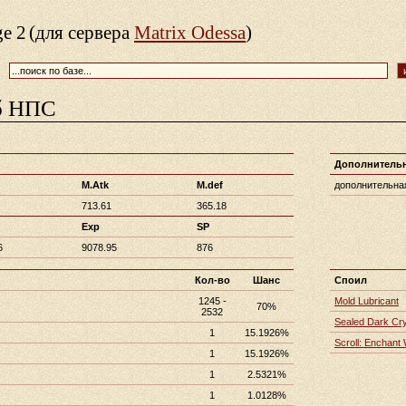
ge 2
(для сервера
Matrix Odessa
)
б НПС
Дополнитель
M.Atk
M.def
дополнительная
713.61
365.18
Exp
SP
6
9078.95
876
Кол-во
Шанс
Споил
1245 -
Mold Lubricant
70%
2532
Sealed Dark Cry
1
15.1926%
Scroll: Enchant
1
15.1926%
1
2.5321%
1
1.0128%