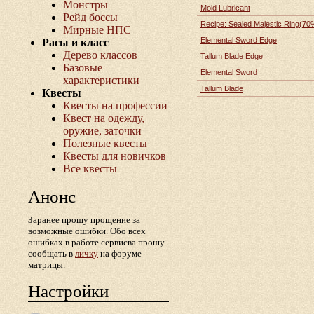
Монстры
Mold Lubricant
Рейд боссы
Recipe: Sealed Majestic Ring(70
Мирные НПС
Elemental Sword Edge
Расы и класс
Дерево классов
Tallum Blade Edge
Базовые
Elemental Sword
характеристики
Tallum Blade
Квесты
Квесты на профессии
Квест на одежду,
оружие, заточки
Полезные квесты
Квесты для новичков
Все квесты
Анонс
Заранее прошу прощение за
возможные ошибки. Обо всех
ошибках в работе сервисва прошу
сообщать в
личку
на форуме
матрицы.
Настройки