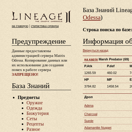
База Знаний Lineа
Odessa
)
|
на главную
статистика сервера
Строка поиска по базе:
Предупреждение
Информация о
Данные предоставлены
Вернуться назад
администрацией сервера Matrix
на карте
Marsh Predator
(69)
Odessa. Копирование данных или
их использование для создания
P.Atk
P.def
M
помех в работе сервера
1265.59
460.02
7
ЗАПРЕЩЕНО!
HP
MP
E
База Знаний
3784.82
1458.54
2
Предметы
Дроп
Оружие
Adena
Одежда
Бижутерия
Charcoal
Сеты
Suede
Рецепты
Adamantite Nugget
Разное