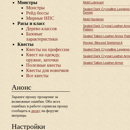
Монстры
Mold Lubricant
Монстры
Sealed Dark Crystalline Leggings
Рейд боссы
Design
Мирные НПС
Mold Hardener
Расы и класс
Sealed Dark Crystal Leather Arm
Дерево классов
Pattern
Базовые
Sealed Tallum Leather Armor Patt
характеристики
Recipe: Blessed Spiritshot A
Квесты
Квесты на профессии
Sealed Dark Crystalline Leggings
Квест на одежду,
Sealed Dark Crystal Leather Arm
оружие, заточки
Sealed Tallum Leather Armor
Полезные квесты
Квесты для новичков
Все квесты
Анонс
Заранее прошу прощение за
возможные ошибки. Обо всех
ошибках в работе сервисва прошу
сообщать в
личку
на форуме
матрицы.
Настройки