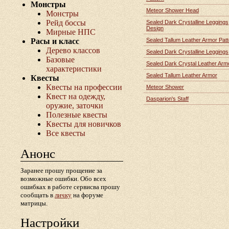
Монстры
Meteor Shower Head
Монстры
Рейд боссы
Sealed Dark Crystalline Leggings
Design
Мирные НПС
Расы и класс
Sealed Tallum Leather Armor Patt
Дерево классов
Sealed Dark Crystalline Leggings
Базовые
Sealed Dark Crystal Leather Arm
характеристики
Sealed Tallum Leather Armor
Квесты
Квесты на профессии
Meteor Shower
Квест на одежду,
Dasparion's Staff
оружие, заточки
Полезные квесты
Квесты для новичков
Все квесты
Анонс
Заранее прошу прощение за
возможные ошибки. Обо всех
ошибках в работе сервисва прошу
сообщать в
личку
на форуме
матрицы.
Настройки