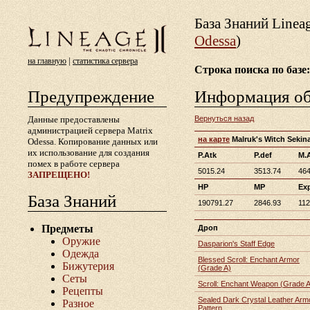
База Знаний Lineа
Odessa
)
|
на главную
статистика сервера
Строка поиска по базе:
Предупреждение
Информация о
Данные предоставлены
Вернуться назад
администрацией сервера Matrix
на карте
Malruk's Witch Sekin
Odessa. Копирование данных или
их использование для создания
P.Atk
P.def
M.
помех в работе сервера
5015.24
3513.74
464
ЗАПРЕЩЕНО!
HP
MP
Ex
База Знаний
190791.27
2846.93
112
Предметы
Дроп
Оружие
Dasparion's Staff Edge
Одежда
Blessed Scroll: Enchant Armor
Бижутерия
(Grade A)
Сеты
Scroll: Enchant Weapon (Grade A
Рецепты
Sealed Dark Crystal Leather Arm
Разное
Pattern