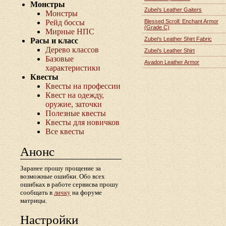
Монстры
Zubei's Leather Gaiters
Монстры
Рейд боссы
Blessed Scroll: Enchant Armor
(Grade C)
Мирные НПС
Zubei's Leather Shirt Fabric
Расы и класс
Дерево классов
Zubei's Leather Shirt
Базовые
Avadon Leather Armor
характеристики
Квесты
Квесты на профессии
Квест на одежду,
оружие, заточки
Полезные квесты
Квесты для новичков
Все квесты
Анонс
Заранее прошу прощение за
возможные ошибки. Обо всех
ошибках в работе сервисва прошу
сообщать в
личку
на форуме
матрицы.
Настройки