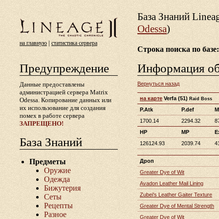
База Знаний Lineа
Odessa
)
|
на главную
статистика сервера
Строка поиска по базе:
Предупреждение
Информация о
Данные предоставлены
Вернуться назад
администрацией сервера Matrix
на карте
Verfa
(51)
Odessa. Копирование данных или
Raid Boss
их использование для создания
P.Atk
P.def
M
помех в работе сервера
1700.14
2294.32
8
ЗАПРЕЩЕНО!
HP
MP
E
База Знаний
126124.93
2039.74
4
Предметы
Дроп
Оружие
Greater Dye of Wit
Одежда
Avadon Leather Mail Lining
Бижутерия
Zubei's Leather Gaiter Texture
Сеты
Рецепты
Greater Dye of Mental Strength
Разное
Greater Dye of Wit