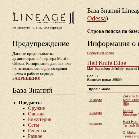
База Знаний Lineа
Odessa
)
|
на главную
статистика сервера
Строка поиска по базе:
Предупреждение
Информация о 
Данные предоставлены
Вернуться назад
администрацией сервера Matrix
Hell Knife Edge
Odessa. Копирование данных или
их использование для создания
Main ingredient definitely required
помех в работе сервера
Вес:
60
ЗАПРЕЩЕНО!
Базовая цена:
35500
База Знаний
Дроп с моба
Zaken's Ch
на карте
Mate Tillio
Предметы
(50)
Оружие
Magus
на карте
Одежда
Kenishee 
Бижутерия
Harit Hero
на карте
Сеты
Tamash (5
Рецепты
Ol Mahum
Разное
Transcend