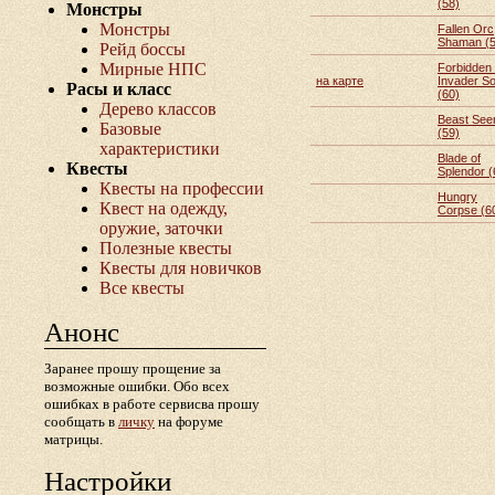
(58)
Монстры
Монстры
Fallen Orc
Shaman (5
Рейд боссы
Мирные НПС
Forbidden
на карте
Invader So
Расы и класс
(60)
Дерево классов
Beast See
Базовые
(59)
характеристики
Blade of
Квесты
Splendor (
Квесты на профессии
Hungry
Квест на одежду,
Corpse (6
оружие, заточки
Полезные квесты
Квесты для новичков
Все квесты
Анонс
Заранее прошу прощение за
возможные ошибки. Обо всех
ошибках в работе сервисва прошу
сообщать в
личку
на форуме
матрицы.
Настройки