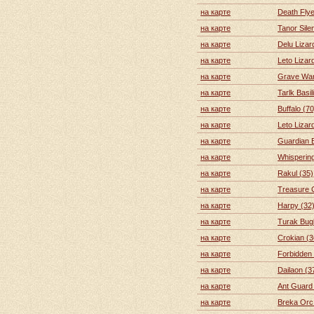
на карте
Death Flye
на карте
Tanor Sile
на карте
Delu Lizar
на карте
Leto Lizar
на карте
Grave Wan
на карте
Tarlk Basil
на карте
Buffalo (70
на карте
Leto Lizar
на карте
Guardian B
на карте
Whispering
на карте
Rakul (35)
на карте
Treasure 
на карте
Harpy (32
на карте
Turak Bugb
на карте
Crokian (3
на карте
Forbidden 
на карте
Dailaon (3
на карте
Ant Guard
на карте
Breka Orc 