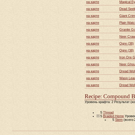
на карте
Magical Ey
на карте
Dead Seek
на карте
Giant Crim
на карте
Plain Wat
на карте
Granite G
на карте
Neer Crawl
на карте
Ogre (38)
на карте
Ogre (38)
на карте
Iron Ore 
на карте
Neer Ghou
на карте
Dread Wolf
на карте
Wasp Lead
на карте
Dread Wolf
Recipe: Compound B
Уровень крафта: 2 Результат (к
5
Thread
5
Braided Hemp
Уровен
5
Stem
(всего: