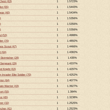
Chest (63)
1
1.5723%
ke (55)
1
1.5443%
ear (40)
1
1.5434%
)
1
1.5356%
)
1
1.5356%
)
1
1.5356%
l (53)
1
1.4988%
er (70)
1
1.4892%
nos Scout (47)
1
1.4466%
t (64)
1
1.4382%
Skirmisher (28)
1
1.435%
Sergeant (29)
1
1.4337%
d Knight (63)
1
1.4297%
Invader Elite Soldier (70)
1
1.4252%
ior (64)
1
1.4077%
ato Warrior (43)
1
1.3927%
ort (55)
1
1.384%
ke (45)
1
1.3238%
eer (32)
1
1.2525%
rcher (41)
1
1.2523%