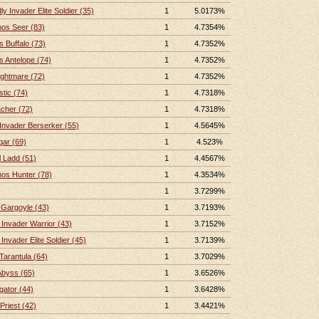
y Invader Elite Soldier (35)
1
5.0173%
nos Seer (83)
1
4.7354%
s Buffalo (73)
1
4.7352%
s Antelope (74)
1
4.7352%
ightmare (72)
1
4.7352%
tic (74)
1
4.7318%
cher (72)
1
4.7318%
Invader Berserker (55)
1
4.5645%
gar (69)
1
4.523%
 Ladd (51)
1
4.4567%
nos Hunter (78)
1
4.3534%
1
3.7299%
Gargoyle (43)
1
3.7193%
Invader Warrior (43)
1
3.7152%
Invader Elite Soldier (45)
1
3.7139%
Tarantula (64)
1
3.7029%
Abyss (65)
1
3.6526%
gator (44)
1
3.6428%
Priest (42)
1
3.4421%