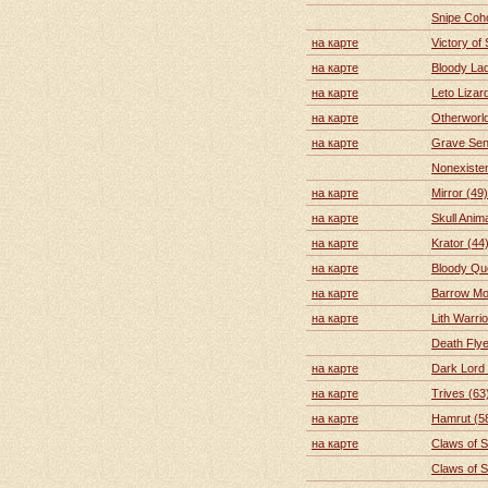
Snipe Coho
на карте
Victory of
на карте
Bloody Lad
на карте
Leto Lizar
на карте
Otherworld
на карте
Grave Sent
Nonexiste
на карте
Mirror (49)
на карте
Skull Anim
на карте
Krator (44
на карте
Bloody Qu
на карте
Barrow Mo
на карте
Lith Warrio
Death Flye
на карте
Dark Lord 
на карте
Trives (63
на карте
Hamrut (5
на карте
Claws of S
Claws of S