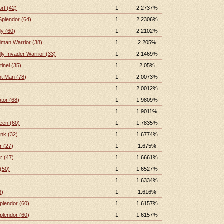
rt (42)
1
2.2737%
 Splendor (64)
1
2.2306%
y (60)
1
2.2102%
dman Warrior (38)
1
2.205%
ly Invader Warrior (33)
1
2.1469%
inel (35)
1
2.05%
nt Man (78)
1
2.0073%
1
2.0012%
ator (68)
1
1.9809%
)
1
1.9011%
een (60)
1
1.7835%
nk (32)
1
1.6774%
r (27)
1
1.675%
r (47)
1
1.6661%
(50)
1
1.6527%
)
1
1.6334%
8)
1
1.616%
plendor (60)
1
1.6157%
plendor (60)
1
1.6157%