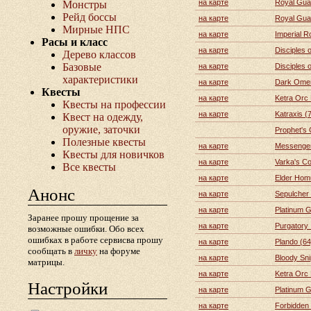
на карте
Royal Guar
Монстры
Рейд боссы
на карте
Royal Guar
Мирные НПС
на карте
Imperial R
Расы и класс
на карте
Disciples o
Дерево классов
Базовые
на карте
Disciples o
характеристики
на карте
Dark Omen 
Квесты
на карте
Ketra Orc E
Квесты на профессии
на карте
Katraxis (
Квест на одежду,
оружие, заточки
Prophet's 
Полезные квесты
на карте
Messenger
Квесты для новичков
на карте
Varka's C
Все квесты
на карте
Elder Hom
Анонс
на карте
Sepulcher
на карте
Platinum G
Заранее прошу прощение за
на карте
Purgatory I
возможные ошибки. Обо всех
ошибках в работе сервисва прошу
на карте
Plando (64
сообщать в
личку
на форуме
на карте
Bloody Sni
матрицы.
на карте
Ketra Orc
Настройки
на карте
Platinum 
на карте
Forbidden 