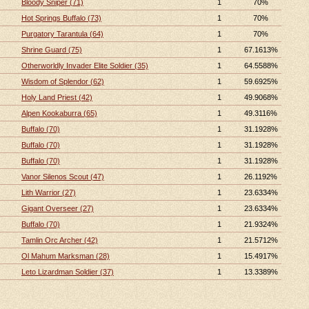
Bloody Sniper (71)
1
70%
Hot Springs Buffalo (73)
1
70%
Purgatory Tarantula (64)
1
70%
Shrine Guard (75)
1
67.1613%
Otherworldly Invader Elite Soldier (35)
1
64.5588%
Wisdom of Splendor (62)
1
59.6925%
Holy Land Priest (42)
1
49.9068%
Alpen Kookaburra (65)
1
49.3116%
Buffalo (70)
1
31.1928%
Buffalo (70)
1
31.1928%
Buffalo (70)
1
31.1928%
Vanor Silenos Scout (47)
1
26.1192%
Lith Warrior (27)
1
23.6334%
Gigant Overseer (27)
1
23.6334%
Buffalo (70)
1
21.9324%
Tamlin Orc Archer (42)
1
21.5712%
Ol Mahum Marksman (28)
1
15.4917%
Leto Lizardman Soldier (37)
1
13.3389%