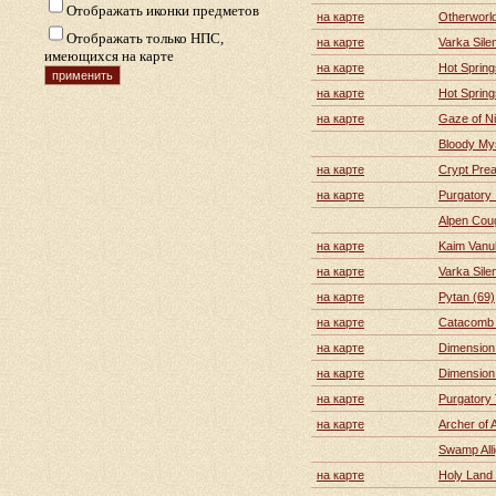
Отображать иконки предметов
на карте
Otherworldl
Отображать только НПС,
на карте
Varka Sile
имеющихся на карте
на карте
Hot Spring
на карте
Hot Spring
на карте
Gaze of N
Bloody Mys
на карте
Crypt Prea
на карте
Purgatory 
Alpen Cou
на карте
Kaim Vanul
на карте
Varka Sile
на карте
Pytan (69)
на карте
Catacomb 
на карте
Dimension 
на карте
Dimension 
на карте
Purgatory 
на карте
Archer of 
Swamp Alli
на карте
Holy Land 