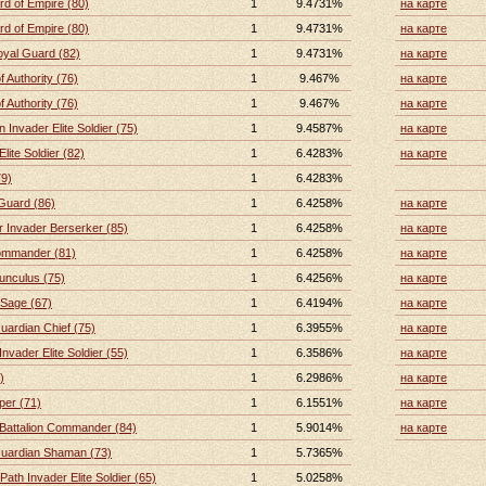
d of Empire (80)
1
9.4731%
на карте
d of Empire (80)
1
9.4731%
на карте
oyal Guard (82)
1
9.4731%
на карте
f Authority (76)
1
9.467%
на карте
f Authority (76)
1
9.467%
на карте
Invader Elite Soldier (75)
1
9.4587%
на карте
lite Soldier (82)
1
6.4283%
на карте
79)
1
6.4283%
Guard (86)
1
6.4258%
на карте
 Invader Berserker (85)
1
6.4258%
на карте
ommander (81)
1
6.4258%
на карте
unculus (75)
1
6.4256%
на карте
 Sage (67)
1
6.4194%
на карте
uardian Chief (75)
1
6.3955%
на карте
nvader Elite Soldier (55)
1
6.3586%
на карте
)
1
6.2986%
на карте
per (71)
1
6.1551%
на карте
 Battalion Commander (84)
1
5.9014%
на карте
Guardian Shaman (73)
1
5.7365%
Path Invader Elite Soldier (65)
1
5.0258%