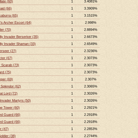
late (60)
1
3.4081%
Maid (66)
1
3.3909%
kaburra (65)
1
3.1515%
s Archer Escort (64)
1
2.998%
er (70)
1
2.8894%
ly Invader Berserker (35)
1
2.6673%
dly Invader Shaman (33)
1
2.6549%
erseer (27)
1
2.3236%
ctor (67)
1
2.3073%
 Scarab (73)
1
2.3073%
rd (75)
1
2.3073%
per (69)
1
2.307%
 Splendor (62)
1
2.3065%
at Lord (72)
1
2.3026%
Invader Martyrs (50)
1
2.3026%
he Tower (60)
1
2.2921%
ed Guard (66)
1
2.2918%
ed Guard (66)
1
2.2918%
r (47)
1
2.2853%
oldier (38)
1
2.2744%