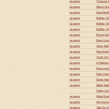
на карте
Treasure 
на карте
Marsh Dra
на карте
Karul Bugb
на карте
Buffalo (70
на карте
Buffalo (70
на карте
Buffalo (70
на карте
Roving Sou
на карте
Bone Grind
на карте
Vanor Sile
на карте
Past Knigh
на карте
Turek Orc 
на карте
Ol Mahum 
на карте
Resurrecte
на карте
Dark Omen 
на карте
Doom Warr
на карте
Blade Stak
Pobby Esc
на карте
Weird Dra
на карте
Ant Overs
на карте
Taik Orc A