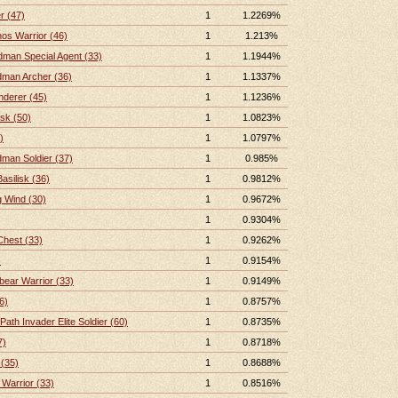
r (47)
1
1.2269%
nos Warrior (46)
1
1.213%
dman Special Agent (33)
1
1.1944%
dman Archer (36)
1
1.1337%
derer (45)
1
1.1236%
isk (50)
1
1.0823%
)
1
1.0797%
dman Soldier (37)
1
0.985%
asilisk (36)
1
0.9812%
 Wind (30)
1
0.9672%
1
0.9304%
Chest (33)
1
0.9262%
)
1
0.9154%
ear Warrior (33)
1
0.9149%
6)
1
0.8757%
Path Invader Elite Soldier (60)
1
0.8735%
7)
1
0.8718%
 (35)
1
0.8688%
Warrior (33)
1
0.8516%