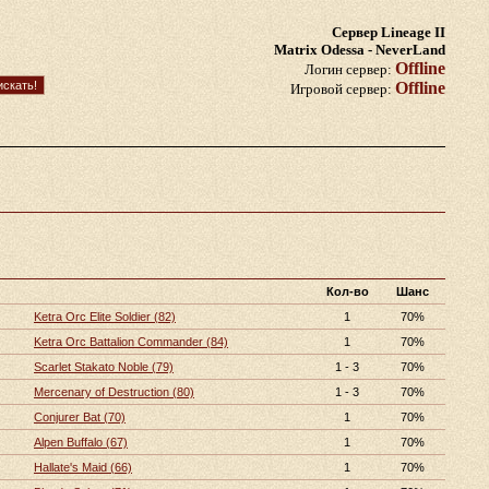
Сервер Lineage II
Matrix Odessa - NeverLand
Offline
Логин сервер:
Offline
Игровой сервер:
Кол-во
Шанс
Ketra Orc Elite Soldier (82)
1
70%
Ketra Orc Battalion Commander (84)
1
70%
Scarlet Stakato Noble (79)
1 - 3
70%
Mercenary of Destruction (80)
1 - 3
70%
Conjurer Bat (70)
1
70%
Alpen Buffalo (67)
1
70%
Hallate's Maid (66)
1
70%