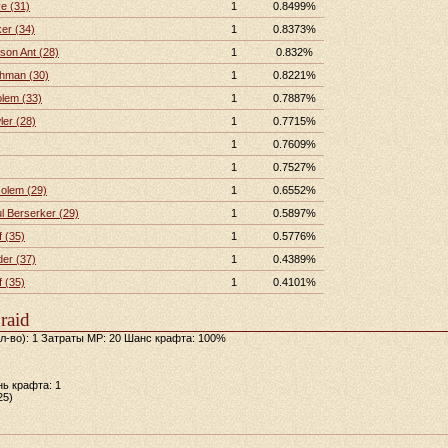
e (31)
1
0.8499%
er (34)
1
0.8373%
son Ant (28)
1
0.832%
chman (30)
1
0.8221%
olem (33)
1
0.7887%
er (28)
1
0.7715%
1
0.7609%
1
0.7527%
Golem (29)
1
0.6552%
l Berserker (29)
1
0.5897%
 (35)
1
0.5776%
er (37)
1
0.4389%
 (35)
1
0.4101%
raid
ол-во): 1 Затраты MP: 20 Шанс крафта: 100%
ь крафта: 1
25)