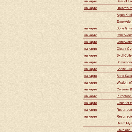
на карте
Seer of Hal
на карте
Hallate's 
Alpen Koo
Elmo-Aden'
на карте
Bone Grind
на карте
Otherworld
на карте
Otherworl
на карте
Gigant Ov
на карте
Skull Colle
на карте
Scavenger
на карте
Shrine Gua
на карте
Bone Swee
на карте
Wisdom of
на карте
Conjurer B
на карте
Purgatory 
на карте
Ghost of t
на карте
Resurrect
на карте
Resurrect
Death Flye
Cave Ant S