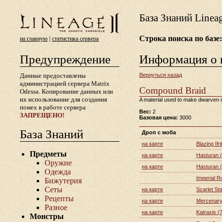
База Знаний Lineа
Строка поиска по базе:
|
на главную
статистика сервера
Предупреждение
Информация о 
Данные предоставлены
Вернуться назад
администрацией сервера Matrix
Compound Braid
Odessa. Копирование данных или
их использование для создания
A material used to make dwarven i
помех в работе сервера
Вес:
2
ЗАПРЕЩЕНО!
Базовая цена:
3000
База Знаний
Дроп с моба
на карте
Blazing Ifri
Предметы
на карте
Hasturan 
Оружие
на карте
Hasturan 
Одежда
Imperial R
Бижутерия
Сеты
на карте
Scarlet St
Рецепты
на карте
Mercenary 
Разное
на карте
Katraxis (
Монстры