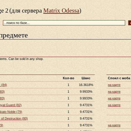
ge 2
(для сервера
Matrix Odessa
)
предмете
tems. Can be sold in any shop.
Кол-во
Шанс
Споил с моба
t (84)
1
16.3618%
на карте
(83)
1
9.9933%
на карте
(83)
1
9.9933%
на карте
oyal Guard (82)
1
9.4731%
на карте
akato Noble (79)
1
9.4731%
of Destruction (80)
1
9.4731%
79)
1
9.4731%
на карте